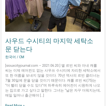
마
지
막
세
탁
소
문
닫
사우드 수시티의 마지막 세탁소
는
다
문 닫는다
한국어
/
CM
[siouxcityjournal.com – 2021.06.20.] 앨 르빈 씨와 아내 캐롤
씨는 이제 에어컨도 없는 사우쓰 수시티에 자리한 세탁소에서
또 한 여름을 보내지 않을 것이다. 70년 역사의 르빈 클리너는
7월 30일에 문을 닫을 것이기 때문이다. 캐롤 르빈 씨(75)는
“더 빨리 닫을 수도 있다”며 하루속히 에어컨이 시원하게 나오
는 집으로 가고 싶다고 말한다. 그녀는 “날은 자꾸 더워지는데,
매일 일어나 출근해야 […]
Read More »