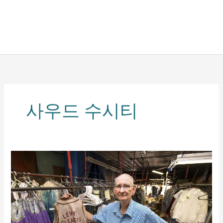
사우드 수시티
사
우
드
수
시
티
의