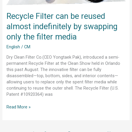
indefinitely
by
swapping
Recycle Filter can be reused
only
almost indefinitely by swapping
the
filter
only the filter media
media
English
/
CM
Dry Clean Filter Co.(CEO Yongtaek Pak), introduced a semi-
permanent Recycle Filter at the Clean Show held in Orlando
this past August. The innovative filter can be fully
disassembled—top, bottom, sides, and interior contents—
allowing users to replace only the spent filter media while
continuing to reuse the outer shell. The Recycle Filter (U.S.
Patent #10920364) was
Read More »