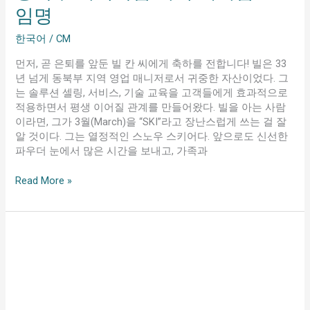
어
임명
사
를
한국어
/
CM
동
북
먼저, 곧 은퇴를 앞둔 빌 칸 씨에게 축하를 전합니다! 빌은 33
부
년 넘게 동북부 지역 영업 매니저로서 귀중한 자산이었다. 그
지
는 솔루션 셀링, 서비스, 기술 교육을 고객들에게 효과적으로
역
적용하면서 평생 이어질 관계를 만들어왔다. 빌을 아는 사람
독
이라면, 그가 3월(March)을 “SKI”라고 장난스럽게 쓰는 걸 잘
립
알 것이다. 그는 열정적인 스노우 스키어다. 앞으로도 신선한
지
파우더 눈에서 많은 시간을 보내고, 가족과
역
대
Read More »
리
점
으
로
임
명