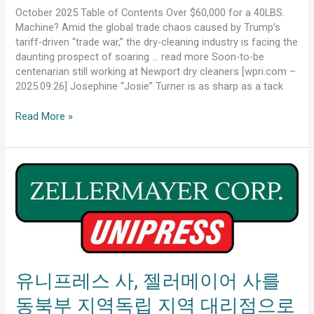
October 2025 Table of Contents Over $60,000 for a 40LBS.
Machine? Amid the global trade chaos caused by Trump’s
tariff-driven “trade war,” the dry-cleaning industry is facing the
daunting prospect of soaring … read more Soon-to-be
centenarian still working at Newport dry cleaners [wpri.com –
2025.09.26] Josephine “Josie” Turner is as sharp as a tack
Read More »
유
니
프
레
스
사,
젤
러
유니프레스 사, 젤러메이어 사를
메
동북부 지역독립 지역 대리점으로
이