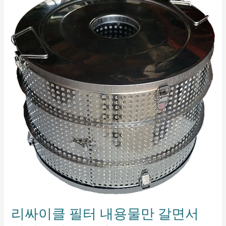
싸
이
클
필
터
내
용
물
만
갈
면
서
반
영
구
적
으
로
사
용
리싸이클 필터 내용물만 갈면서