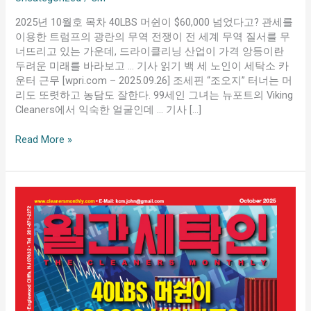
2025년 10월호 목차 40LBS 머쉰이 $60,000 넘었다고? 관세를
이용한 트럼프의 광란의 무역 전쟁이 전 세계 무역 질서를 무
너뜨리고 있는 가운데, 드라이클리닝 산업이 가격 앙등이란
두려운 미래를 바라보고 … 기사 읽기 백 세 노인이 세탁소 카
운터 근무 [wpri.com – 2025.09.26] 조세핀 “조오지” 터너는 머
리도 또렷하고 농담도 잘한다. 99세인 그녀는 뉴포트의 Viking
Cleaners에서 익숙한 얼굴인데 … 기사 […]
Read More »
October
2025