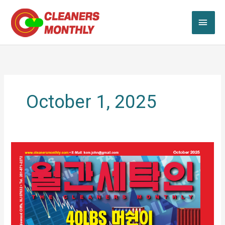
Skip
MAI
to
content
ME
October 1, 2025
10
월
2025