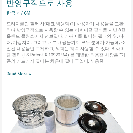
반영구적으로 사용
한국어
/
CM
드라이클린 필터 사(대표 박용택)가 사용자가 내용물을 교환
하며 반영구적으로 사용할 수 있는 리싸이클 필터를 지난 8월
올랜도 클린쇼에서 선보였다. 리싸이클 필터는 필터의 위, 아
래, 가장자리, 그리고 내부 내용물까지 모두 분해가 가능해, 소
진된 내용물만 교체하고, 외피는 계속 사용할 수 있다. 리싸이
클 필터 (US Patent # 10920364) 를 개발한 최응철 사장은 “기
존의 카트리지 필터는 처음에 필터 구입비, 사용한
Read More »
Recycle
Filter
can
be
reused
almost