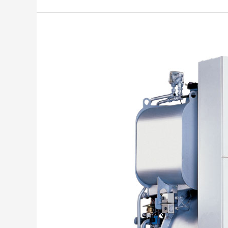
DK
장
비
클
린
쇼
에
서
보
위
머
쉰
전
시