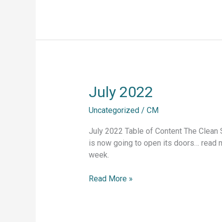
July
July 2022
2022
Uncategorized
/
CM
July 2022 Table of Content The Clean 
is now going to open its doors… read m
week.
Read More »