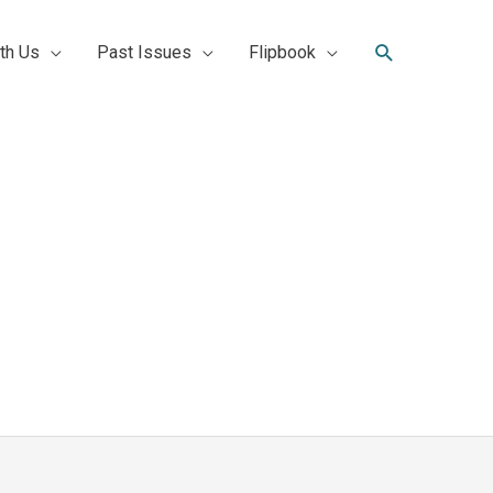
Search
th Us
Past Issues
Flipbook