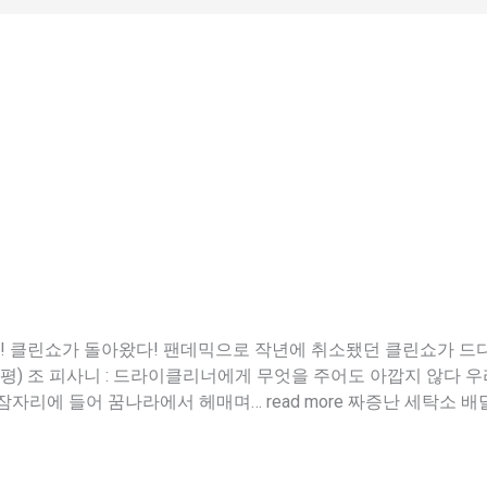
다! 클린쇼가 돌아왔다! 팬데믹으로 작년에 취소됐던 클린쇼가 드
re (논평) 조 피사니 : 드라이클리너에게 무엇을 주어도 아깝지 않다
자리에 들어 꿈나라에서 헤매며… read more 짜증난 세탁소 배