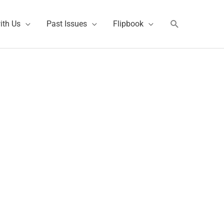
Search
ith Us
Past Issues
Flipbook