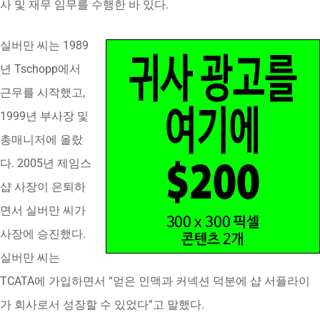
사 및 재무 임무를 수행한 바 있다.
실버만 씨는 1989
년 Tschopp에서
근무를 시작했고,
1999년 부사장 및
총매니저에 올랐
다. 2005년 제임스
샵 사장이 은퇴하
면서 실버만 씨가
사장에 승진했다.
실버만 씨는
TCATA에 가입하면서 “얻은 인맥과 커넥션 덕분에 샵 서플라이
가 회사로서 성장할 수 있었다”고 말했다.