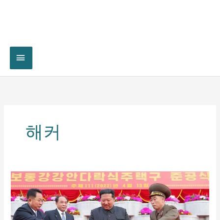
해커
북
한
해
커
들