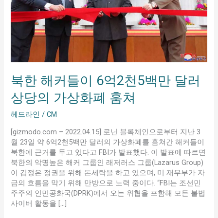
이
6
억
2
천
5
백
북한 해커들이 6억2천5백만 달러
만
달
상당의 가상화폐 훔쳐
러
상
헤드라인
/
CM
당
의
[gizmodo.com – 2022.04.15] 로닌 블록체인으로부터 지난 3
가
월 23일 약 6억2천5백만 달러의 가상화폐를 훔쳐간 해커들이
상
북한에 근거를 두고 있다고 FBI가 발표했다. 이 발표에 따르면
화
북한의 악명높은 해커 그룹인 래저러스 그룹(Lazarus Group)
폐
이 김정은 정권을 위해 돈세탁을 하고 있으며, 미 재무부가 자
훔
금의 흐름을 막기 위해 만방으로 노력 중이다. “FBI는 조선민
쳐
주주의 인민공화국(DPRK)에서 오는 위협을 포함해 모든 불법
사이버 활동을 […]