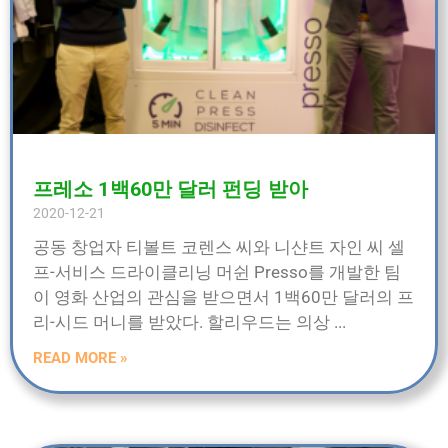
프레소 1백60만 달러 펀딩 받아
2020-12-21
공동 창업자 티볼트 코렌스 씨와 니샨트 자인 씨 셀
프-서비스 드라이클리닝 머쉰 Presso를 개발한 팀
이 영화 산업의 관심을 받으면서 1백60만 달러의 프
리-시드 머니를 받았다. 할리우드는 의상
READ MORE »