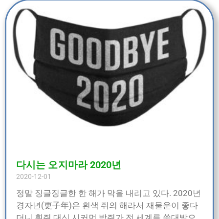
다시는 오지마라 2020년
2020-12-01
정말 징글징글한 한 해가 막을 내리고 있다. 2020년
경자년(更子年)은 흰색 쥐의 해라서 재물운이 좋다
더니 흰쥐 대신 시커먼 박쥐가 전 세계를 쑥대밭으