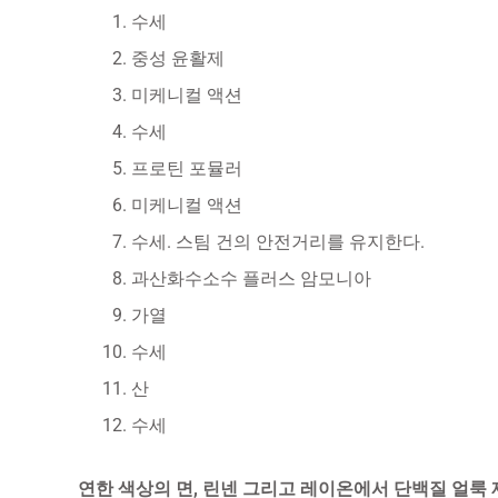
수세
중성 윤활제
미케니컬 액션
수세
프로틴 포뮬러
미케니컬 액션
수세. 스팀 건의 안전거리를 유지한다.
과산화수소수 플러스 암모니아
가열
수세
산
수세
연한 색상의 면, 린넨 그리고 레이온에서 단백질 얼룩 