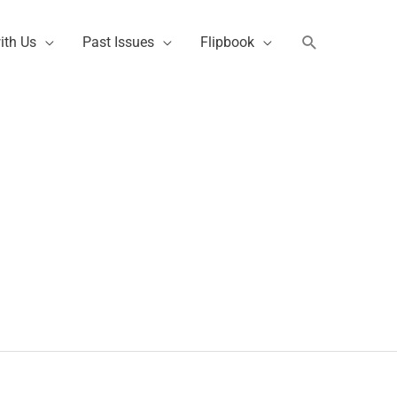
Search
ith Us
Past Issues
Flipbook