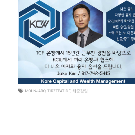
MOUNJARO
,
TIRZEPATIDE
,
체중감량