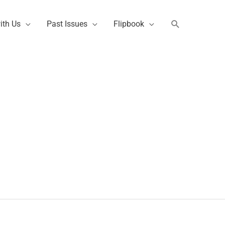
Search
ith Us
Past Issues
Flipbook