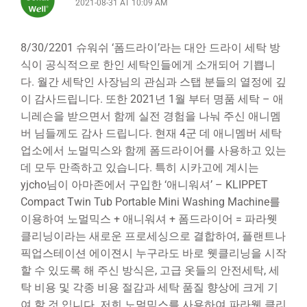
2021-08-31 AT 10:09 AM
8/30/2201 슈워쉬 ‘폼드라이’라는 대안 드라이 세탁 방
식이 공식적으로 한인 세탁인들에게 소개되어 기쁩니
다. 월간 세탁인 사장님의 관심과 스탭 분들의 열정에 깊
이 감사드립니다. 또한 2021년 1월 부터 명품 세탁 – 애
니레슨을 받으면서 함께 실전 경험을 나눠 주신 애니멤
버 님들께도 감사 드립니다. 현재 4군 데 애니멤버 세탁
업소에서 노멀믹스와 함께 폼드라이어를 사용하고 있는
데 모두 만족하고 있습니다. 특히 시카고에 계시는
yjcho님이 아마존에서 구입한 ‘애니워셔’ – KLIPPET
Compact Twin Tub Portable Mini Washing Machine를
이용하여 노멀믹스 + 애니워셔 + 폼드라이어 = 파라웻
클리닝이라는 새로운 프로세싱으로 결합하여, 플랜트나
픽업스테이션 에이젼시 누구라도 바로 웻클리닝을 시작
할 수 있도록 해 주신 방식은, 고급 옷들의 안전세탁, 세
탁 비용 및 각종 비용 절감과 세탁 품질 향상에 크게 기
여 할 것 입니다. 저희 노멀믹스를 사용하여 파라웻 클리