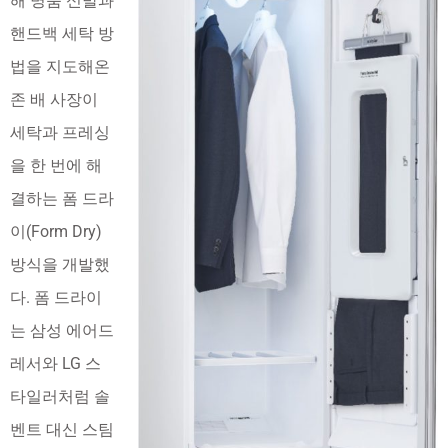
해 명품 신발과
핸드백 세탁 방
법을 지도해온
존 배 사장이
세탁과 프레싱
을 한 번에 해
결하는 폼 드라
이(Form Dry)
방식을 개발했
다. 폼 드라이
는 삼성 에어드
레서와 LG 스
타일러처럼 솔
벤트 대신 스팀