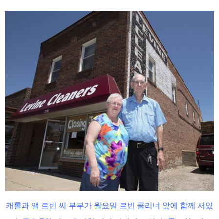
캐롤과 앨 르빈 씨 부부가 월요일 르빈 클리너 앞에 함께 서있