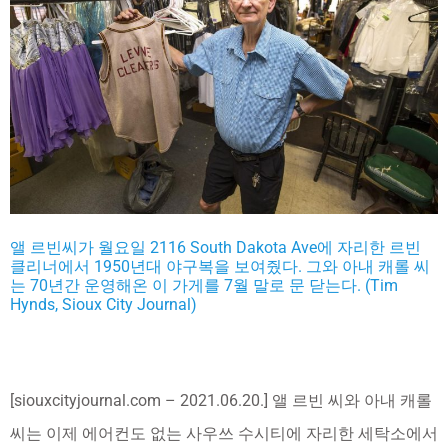
앨 르빈씨가 월요일 2116 South Dakota Ave에 자리한 르빈
클리너에서 1950년대 야구복을 보여줬다. 그와 아내 캐롤 씨
는 70년간 운영해온 이 가게를 7월 말로 문 닫는다. (Tim
Hynds, Sioux City Journal)
[siouxcityjournal.com – 2021.06.20.] 앨 르빈 씨와 아내 캐롤
씨는 이제 에어컨도 없는 사우쓰 수시티에 자리한 세탁소에서