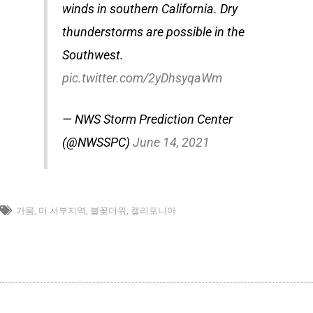
winds in southern California. Dry
thunderstorms are possible in the
Southwest.
pic.twitter.com/2yDhsyqaWm
— NWS Storm Prediction Center
(@NWSSPC)
June 14, 2021
가뭄
,
미 서부지역
,
불꽃더위
,
캘리포니아