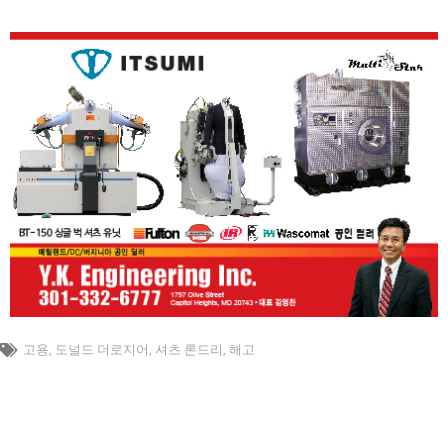
고용
,
도널드 더로지어
,
셔츠 론드리
,
해고